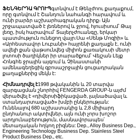
ՖԵՆԳԵՐԴԱ ԳՐՈՒՊ
գտնվում է Թենչժոու քաղաքում,
որը գտնվում է Շանդուն նահանգի հարավում և
ունի բարձր աշխարհագրական դիրք։ Այն
շրջապատված է լեռներով և ջրով, հյուսիսում՝ Թայ
լեռը, իսկ հարավում՝ Տայերչժուանգը, երկար
պատմություն ունեցող վայր։Սա «Սենթ Մոզիի» և
«Արհեստավոր Լուբանի» հայրենի քաղաքն է, ունի
ավելի քան վաթսունվեց միլիոն քառակուսի մետր
լոտոսի ծաղիկներ իր տարածքում՝ Վեյշան Լեյք
Հոնգհե ջրային այգում և Չինաստանի
ամենագեղեցիկ զբոսաշրջային ցուցադրական
քաղաքներից մեկն է:
Հիմնադրվել է
1998 թվականին և 20 տարվա
զարգացման շնորհիվ FENGERDA GROUP-ն այժմ
վերածվել է «դիվերսիֆիկացված, լայնածավալ և
ստանդարտացված» խմբի ընկերության:
Ունենալով 680 աշխատակից և 2,8 միլիարդ
ընդհանուր ակտիվներ, այն ունի չորս խոշոր
արդյունաբերություն, մասնավորապես՝
մետաղական հղկող բիզնես: Dep., Alloy Business Dep.,
Engineering Technology Business Dep. Stainless Steel
Product Business Dep., etc.