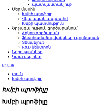
պատվաստանյութ
Մեր մասին
Խմբի պրոֆիլը
Վկայական և պատիվ
Խմբի պատմություն
Շրջագայություն գործարանում
Հղկող գործարան
Ֆեռոհամաձուլվածքների գործարան
Տեսանյութ
R&D կենտրոն
Նորություններ
Կապ մեզ հետ
English
տուն
Խմբի պրոֆիլը
Խմբի պրոֆիլը
Խմբի պրոֆիլը