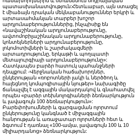
հաճախորդներին և ստանձնում սոցիալական
պատասխանատվություն:Հետևաբար, այն ստացել
է միաձայն դրական մեկնաբանություններ երկրի և
արտասահմանյան տարբեր խոշոր
արդյունաբերություններից, ինչպիսիք են
«նավաշինական արդյունաբերությունը,
ավտոմոբիլաշինական արդյունաբերությունը,
կոնտեյներների արդյունաբերությունը,
լոկոմոտիվների և շարժակազմերի
արտադրությունը, երկաթի և պողպատի
մետալուրգիայի արդյունաբերությունը»:
Հատկապես բարձր հատուկ պահանջների
դեպքում: -Վերջնական հաճախորդներ,
ընկերության «ռոբոտների լակի և ներծծող և
հալեցնող կոմպոզիտային նյութեր» նախագիծը
ճանաչվել է ազգային մակարդակով և գնահատվել
որպես «բարձր տեխնոլոգիաների ձեռնարկություն
և լավագույն 100 ձեռնարկություն»:
Բարեփոխումների և զարգացման ոլորտում
ընկերությունը կանգնած է միջազգային
հանրության և առաջատար ոլորտների հետ և
ձգտում է դառնալ «100-ամյա, լավագույն 100 և 10
միլիարդանոց» ձեռնարկություն: