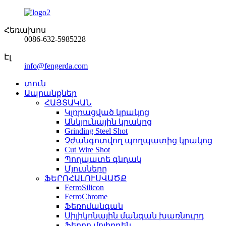
Հեռախոս
0086-632-5985228
Էլ
info@fengerda.com
տուն
Ապրանքներ
ՀԱՅՏԱԿԱՆ
Կլորացված կրակոց
Անկյունային կրակոց
Grinding Steel Shot
Չժանգոտվող պողպատից կրակոց
Cut Wire Shot
Պողպատե գնդակ
Մյուսները
ՖԵՐՈՀԱԼՈՒՍՎԱԾՔ
FerroSilicon
FerroChrome
Ֆեռոմանգան
Սիլիկոնային մանգան խառնուրդ
Ֆերրո մոլիբդեն