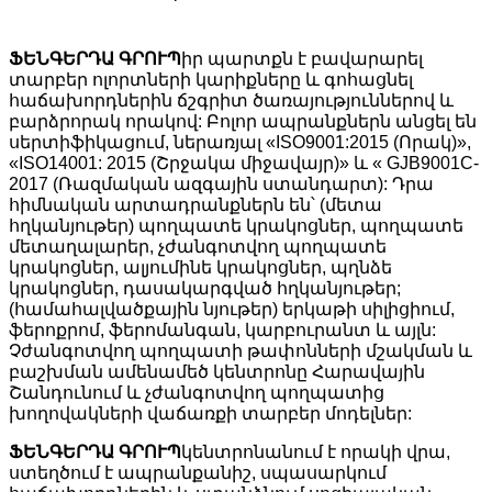
ՖԵՆԳԵՐԴԱ ԳՐՈՒՊ
իր պարտքն է բավարարել
տարբեր ոլորտների կարիքները և գոհացնել
հաճախորդներին ճշգրիտ ծառայություններով և
բարձրորակ որակով: Բոլոր ապրանքներն անցել են
սերտիֆիկացում, ներառյալ «ISO9001:2015 (Որակ)»,
«ISO14001: 2015 (Շրջակա միջավայր)» և « GJB9001C-
2017 (Ռազմական ազգային ստանդարտ): Դրա
հիմնական արտադրանքներն են՝ (մետա
հղկանյութեր) պողպատե կրակոցներ, պողպատե
մետաղալարեր, չժանգոտվող պողպատե
կրակոցներ, ալյումինե կրակոցներ, պղնձե
կրակոցներ, դասակարգված հղկանյութեր;
(համահալվածքային նյութեր) երկաթի սիլիցիում,
ֆերոքրոմ, ֆերոմանգան, կարբուրանտ և այլն:
Չժանգոտվող պողպատի թափոնների մշակման և
բաշխման ամենամեծ կենտրոնը Հարավային
Շանդունում և չժանգոտվող պողպատից
խողովակների վաճառքի տարբեր մոդելներ:
ՖԵՆԳԵՐԴԱ ԳՐՈՒՊ
կենտրոնանում է որակի վրա,
ստեղծում է ապրանքանիշ, սպասարկում