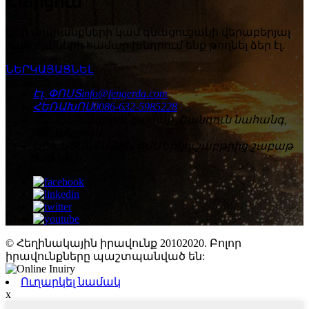
Հարցում
Մեր ապրանքների կամ գնացուցակի վերաբերյալ
հարցումների համար խնդրում ենք թողնել ձեր էլ.
ՆԵՐԿԱՅԱՑՆԵԼ
Էլ. ՓՈՍՏ
info@fengerda.com
ՀԵՌԱԽՈՍ
0086-632-5985228
ՀԱՍՑԵ
Թենչժոու քաղաք, Շանդուն նահանգ,
Չինաստան
ԱՇԽԱՏԱՆՔԱՅԻՆ ԺԱՄ
Երկուշաբթիից շաբաթ
8:00-18:00
© Հեղինակային իրավունք 20102020. Բոլոր
իրավունքները պաշտպանված են:
Ուղարկել նամակ
x