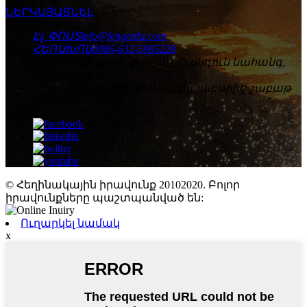
ՆԵՐԿԱՅԱՑՆԵԼ
Էլ. ՓՈՍՏ
info@fengerda.com
ՀԵՌԱԽՈՍ
0086-632-5985228
ՀԱՍՑԵ
Թենչժոու քաղաք, Շանդուն նահանգ,
Չինաստան
ԱՇԽԱՏԱՆՔԱՅԻՆ ԺԱՄ
Երկուշաբթիից շաբաթ
8:00-18:00
© Հեղինակային իրավունք 20102020. Բոլոր
իրավունքները պաշտպանված են:
Ուղարկել նամակ
x