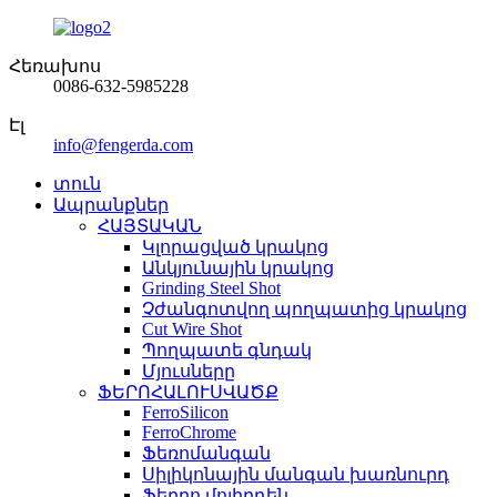
Հեռախոս
0086-632-5985228
Էլ
info@fengerda.com
տուն
Ապրանքներ
ՀԱՅՏԱԿԱՆ
Կլորացված կրակոց
Անկյունային կրակոց
Grinding Steel Shot
Չժանգոտվող պողպատից կրակոց
Cut Wire Shot
Պողպատե գնդակ
Մյուսները
ՖԵՐՈՀԱԼՈՒՍՎԱԾՔ
FerroSilicon
FerroChrome
Ֆեռոմանգան
Սիլիկոնային մանգան խառնուրդ
Ֆերրո մոլիբդեն