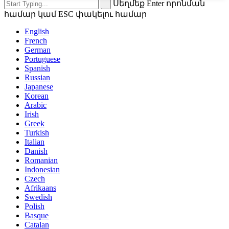
Սեղմեք Enter որոնման
համար կամ ESC փակելու համար
English
French
German
Portuguese
Spanish
Russian
Japanese
Korean
Arabic
Irish
Greek
Turkish
Italian
Danish
Romanian
Indonesian
Czech
Afrikaans
Swedish
Polish
Basque
Catalan